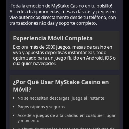
¡Toda la emoción de MyStake Casino en tu bolsillo!
Accede a tragamonedas, mesas clásicas y juegos en
vivo auténticos directamente desde tu teléfono, con
transacciones rápidas y soporte completo.
Experiencia Móvil Completa
Explora más de 5000 juegos, mesas de casino en
vivo y apuestas deportivas instantáneas, todo
optimizado para un juego fluido en Android, iOS o
cualquier navegador.
¿Por Qué Usar MyStake Casino en
Móvil?
No se necesitan descargas, juega al instante
Pagos rápidos y seguros
Accede a juegos de alta calidad en cualquier lugar
y momento