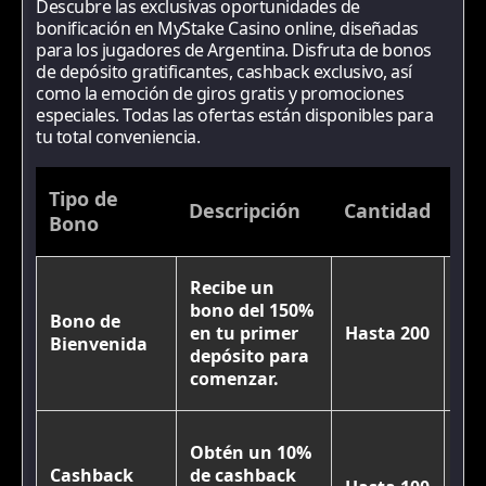
Descubre las exclusivas oportunidades de
bonificación en MyStake Casino online, diseñadas
para los jugadores de Argentina. Disfruta de bonos
de depósito gratificantes, cashback exclusivo, así
como la emoción de giros gratis y promociones
especiales. Todas las ofertas están disponibles para
tu total conveniencia.
Tipo de
Có
Descripción
Cantidad
Bono
Re
Recibe un
Reg
bono del 150%
Bono de
rea
en tu primer
Hasta 200
Bienvenida
pr
depósito para
dep
comenzar.
Dis
Obtén un 10%
cad
Cashback
de cashback