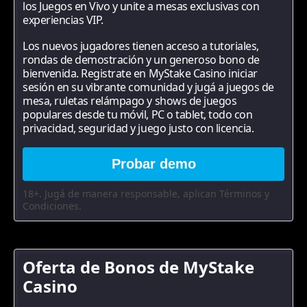
los Juegos en Vivo y unite a mesas exclusivas con
experiencias VIP.
Los nuevos jugadores tienen acceso a tutoriales,
rondas de demostración y un generoso bono de
bienvenida. Registrate en MyStake Casino iniciar
sesión en su vibrante comunidad y jugá a juegos de
mesa, ruletas relámpago y shows de juegos
populares desde tu móvil, PC o tablet, todo con
privacidad, seguridad y juego justo con licencia.
Probar demo
18+. Jugá de manera responsable, aplican Términos y
Condiciones.
Oferta de Bonos de MyStake
Casino