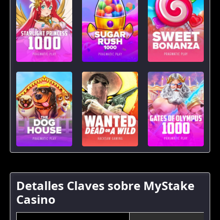
Detalles Claves sobre MyStake
Casino