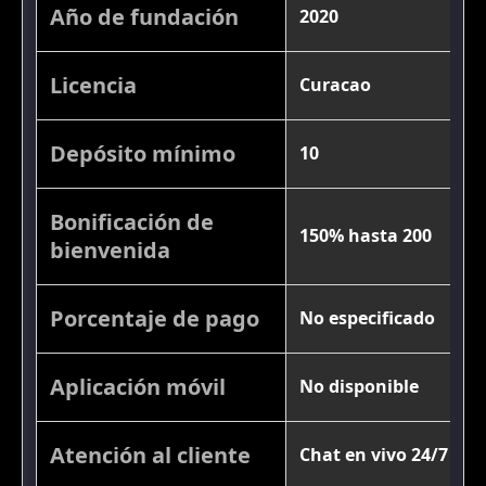
Año de fundación
2020
Licencia
Curacao
Depósito mínimo
10
Bonificación de
150% hasta 200
bienvenida
Porcentaje de pago
No especificado
Aplicación móvil
No disponible
Atención al cliente
Chat en vivo 24/7