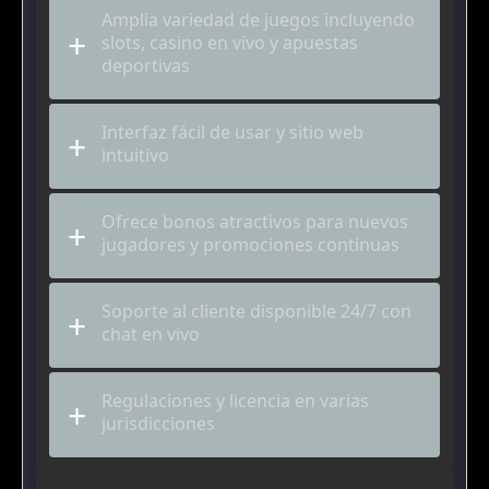
Amplia variedad de juegos incluyendo
slots, casino en vivo y apuestas
deportivas
Interfaz fácil de usar y sitio web
intuitivo
Ofrece bonos atractivos para nuevos
jugadores y promociones continuas
Soporte al cliente disponible 24/7 con
chat en vivo
Regulaciones y licencia en varias
jurisdicciones