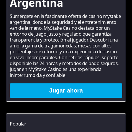
Argentina
Sumérgete en la fascinante oferta de casino mystake
argentina, donde la seguridad y el entretenimiento
van de la mano. MyStake Casino destaca por un
entorno de juego justo y regulado que garantiza
transparencia y protección al jugador. Descubrí una
amplia gama de tragamonedas, mesas con altos
porcentajes de retorno y una experiencia de casino
en vivo incomparables. Con retiros rápidos, soporte
disponible las 24 horas y métodos de pago seguros,
jugar en MyStake Casino es una experiencia
ininterrumpida y confiable.
Jugar ahora
Popular