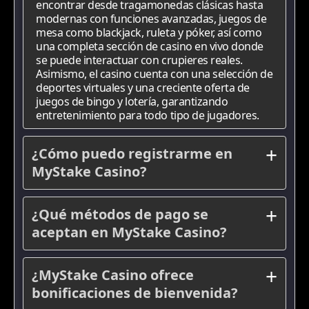
encontrar desde tragamonedas clásicas hasta
modernas con funciones avanzadas, juegos de
mesa como blackjack, ruleta y póker, así como
una completa sección de casino en vivo donde
se puede interactuar con crupieres reales.
Asimismo, el casino cuenta con una selección de
deportes virtuales y una creciente oferta de
juegos de bingo y lotería, garantizando
entretenimiento para todo tipo de jugadores.
¿Cómo puedo registrarme en
MyStake Casino?
¿Qué métodos de pago se
aceptan en MyStake Casino?
¿MyStake Casino ofrece
bonificaciones de bienvenida?