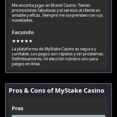
Me encanta jugar en Brand Casino. Tienen
promociones fabulosas y el servicio al cliente es
amable y eficaz. Siempre me sorprenden con sus
novedades.
Facundo
★
★
★
★
★
La plataforma de MyStake Casino es segura y
confiable. Los pagos son rápidos y sin problemas.
Definitivamente, mi elección número uno para
juegos en línea.
Pros & Cons of MyStake Casino
Pros