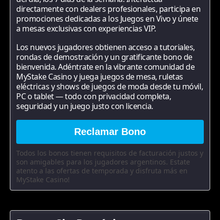
directamente con dealers profesionales, participa en
promociones dedicadas a los Juegos en Vivo y únete
a mesas exclusivas con experiencias VIP.
Los nuevos jugadores obtienen acceso a tutoriales,
rondas de demostración y un gratificante bono de
bienvenida. Adéntrate en la vibrante comunidad de
MyStake Casino y juega juegos de mesa, ruletas
eléctricas y shows de juegos de moda desde tu móvil,
PC o tablet — todo con privacidad completa,
seguridad y un juego justo con licencia.
Reclamar Bono
Todos los bonos tienen requisitos de facturación justos y
son amigables para los jugadores argentinos. Estate
atento a las ofertas de temporada y disfruta más en
MyStake Casino!