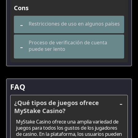
Cons
Restricciones de uso en algunos países
Proceso de verificación de cuenta
puede ser lento
FAQ
¿Qué tipos de juegos ofrece
MyStake Casino?
MyStake Casino ofrece una amplia variedad de
juegos para todos los gustos de los jugadores
de casino. En la plataforma, los usuarios pueden